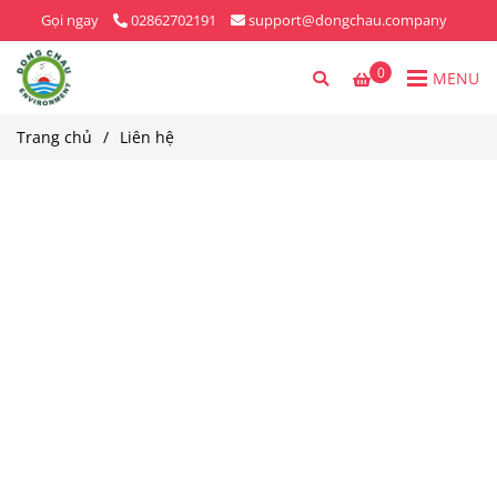
Gọi ngay
02862702191
support@dongchau.company
0
MENU
Trang chủ
/
Liên hệ