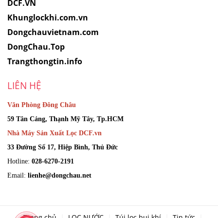
DCF.VN
Khunglockhi.com.vn
Dongchauvietnam.com
DongChau.Top
Trangthongtin.info
LIÊN HỆ
Văn Phòng Đông Châu
59 Tân Cảng, Thạnh Mỹ Tây, Tp.HCM
Nhà Máy Sản Xuất Lọc DCF.vn
33 Đường Số 17, Hiệp Bình, Thủ Đức
Hotline:
028-6270-2191
Email:
lienhe@dongchau.net
Trang chủ
LỌC NƯỚC
Túi lọc bụi khí
Tin tức