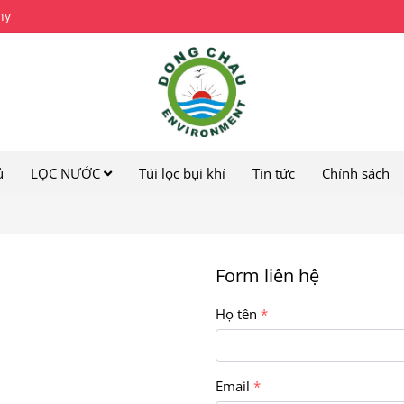
ny
ủ
LỌC NƯỚC
Túi lọc bụi khí
Tin tức
Chính sách
Form liên hệ
Họ tên
Email