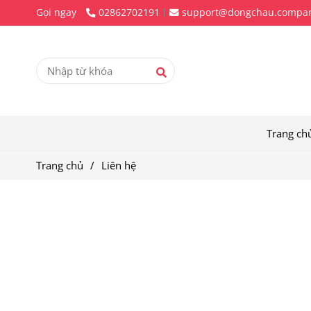
Gọi ngay
02862702191
support@dongchau.compa
Trang ch
Trang chủ
/
Liên hệ