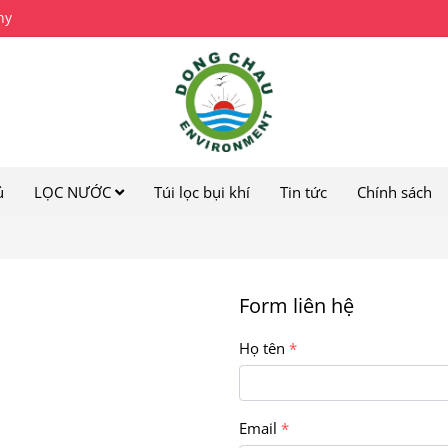
ny
ủ
LỌC NƯỚC
Túi lọc bụi khí
Tin tức
Chính sách
Form liên hệ
Họ tên
Email