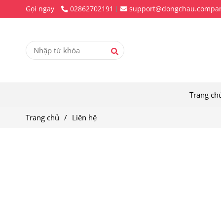
Gọi ngay
02862702191
support@dongchau.compa
Trang ch
Trang chủ
/
Liên hệ