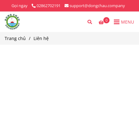
Gọi ngay
02862702191
support@dongchau.company
0
MENU
Trang chủ
/
Liên hệ