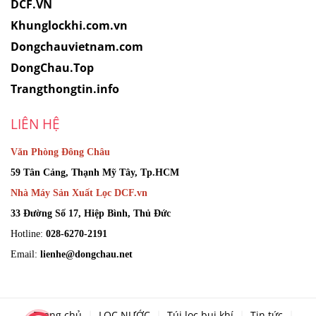
DCF.VN
Khunglockhi.com.vn
Dongchauvietnam.com
DongChau.Top
Trangthongtin.info
LIÊN HỆ
Văn Phòng Đông Châu
59 Tân Cảng, Thạnh Mỹ Tây, Tp.HCM
Nhà Máy Sản Xuất Lọc DCF.vn
33 Đường Số 17, Hiệp Bình, Thủ Đức
Hotline:
028-6270-2191
Email:
lienhe@dongchau.net
Trang chủ
LỌC NƯỚC
Túi lọc bụi khí
Tin tức