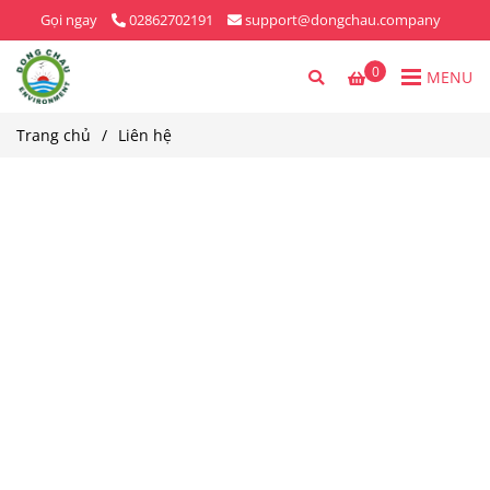
Gọi ngay
02862702191
support@dongchau.company
0
MENU
Trang chủ
/
Liên hệ