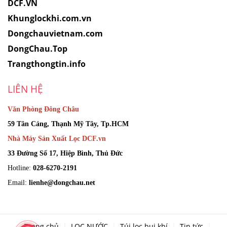
DCF.VN
Khunglockhi.com.vn
Dongchauvietnam.com
DongChau.Top
Trangthongtin.info
LIÊN HỆ
Văn Phòng Đông Châu
59 Tân Cảng, Thạnh Mỹ Tây, Tp.HCM
Nhà Máy Sản Xuất Lọc DCF.vn
33 Đường Số 17, Hiệp Bình, Thủ Đức
Hotline:
028-6270-2191
Email:
lienhe@dongchau.net
Trang chủ
LỌC NƯỚC
Túi lọc bụi khí
Tin tức