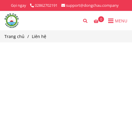
Gọi ngay
02862702191
support@dongchau.company
0
MENU
Trang chủ
/
Liên hệ