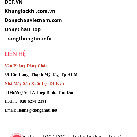
DCF.VN
Khunglockhi.com.vn
Dongchauvietnam.com
DongChau.Top
Trangthongtin.info
LIÊN HỆ
Văn Phòng Đông Châu
59 Tân Cảng, Thạnh Mỹ Tây, Tp.HCM
Nhà Máy Sản Xuất Lọc DCF.vn
33 Đường Số 17, Hiệp Bình, Thủ Đức
Hotline:
028-6270-2191
Email:
lienhe@dongchau.net
Trang chủ
LỌC NƯỚC
Túi lọc bụi khí
Tin tức