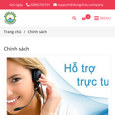
Gọi ngay
02862702191
support@dongchau.company
0
MENU
Trang chủ
/
Chính sách
Chính sách