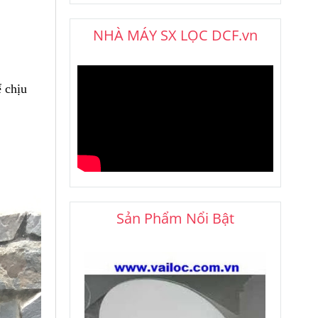
NHÀ MÁY SX LỌC DCF.vn
ể chịu
Sản Phẩm Nổi Bật