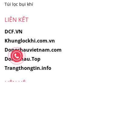
Túi lọc bụi khí
LIÊN KẾT
DCF.VN
Khunglockhi.com.vn
Dongchauvietnam.com
DongChau.Top
Trangthongtin.info
LIÊN HỆ
Văn Phòng Đông Châu
59 Tân Cảng, Thạnh Mỹ Tây, Tp.HCM
Nhà Máy Sản Xuất Lọc DCF.vn
33 Đường Số 17, Hiệp Bình, Thủ Đức
Hotline:
028-6270-2191