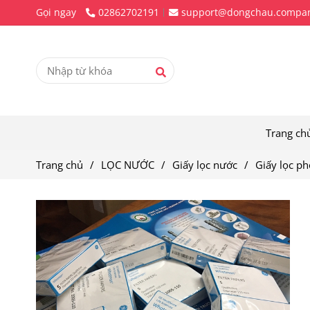
Gọi ngay
02862702191
support@dongchau.compa
Trang ch
Trang chủ
/
LỌC NƯỚC
/
Giấy lọc nước
/
Giấy lọc p