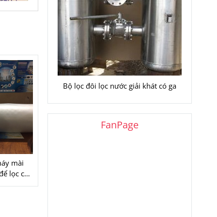
Bộ lọc đôi lọc nước giải khát có ga
FanPage
máy mài
ể lọc cặn
t