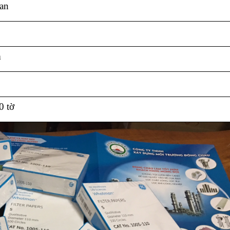
an
m
0 tờ