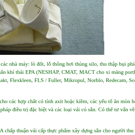
 các nhà máy: lò đốt, lỗ thông hơi thùng silo, thu thập bụi phi
chuẩn khí thải EPA (NESHAP, CMAT, MACT cho xi măng portl
kt, Flexkleen, FLS / Fuller, Mikropul, Norblo, Redecam, So
c cho các hợp chất có tính axit hoặc kiềm, các yếu tố ăn mòn 
háp điều trị đặc biệt và các loại vải có sẵn. Có thể tư vấn về
 chấp thuận vải cấp thực phẩm xây dựng sẵn cho người thu