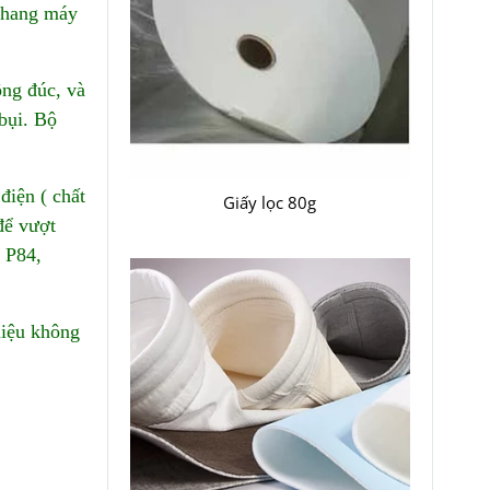
 thang máy
ộng đúc, và
 bụi. Bộ
điện ( chất
Giấy lọc 80g
để vượt
 P84,
liệu không