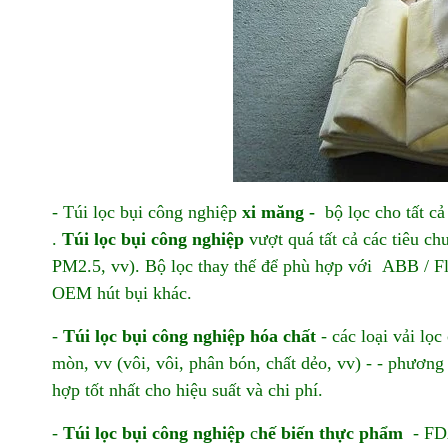
- Túi lọc bụi công nghiệp
xi măng -
bộ lọc cho tất cả
.
Túi lọc bụi công nghiệp
vượt quá tất cả các tiêu 
PM2.5, vv). Bộ lọc thay thế để phù hợp với ABB / Fla
OEM hút bụi khác.
-
Túi lọc bụi công nghiệp
hóa chất
- các loại vải lọ
mòn, vv (vôi, vôi, phân bón, chất dẻo, vv) - - phương p
hợp tốt nhất cho hiệu suất và chi phí.
-
Túi lọc bụi công nghiệp
c
hế biến thực phẩm
- FDA