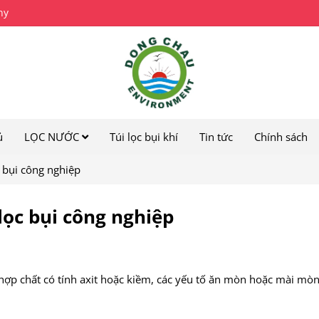
ny
ủ
LỌC NƯỚC
Túi lọc bụi khí
Tin tức
Chính sách
 bụi công nghiệp
lọc bụi công nghiệp
c hợp chất có tính axit hoặc kiềm, các yếu tố ăn mòn hoặc mài mòn,