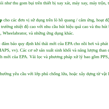
i như thu gom bụi trên thiết bị xay xát, máy xay, máy trộn,
ệp
cho các đơn vị sử dụng trên lò hồ quang / cảm ứng, hoạt đ
 trường nhiệt độ cao với nhu cầu hút hiệu quả cao và thu hút
, Wheelabrator, và những ứng dụng khác.
 đảm bảo quy định khí thải mới của EPA cho nồi hơi và phát 
PS, vv). Các cơ sở sản xuất sinh khối và năng lượng than 
ịnh mới của EPA. Vải lọc và phương pháp xử lý bao gồm PPS,
hường yêu cầu với lớp phủ chống lửa, hoặc xây dựng từ vật 