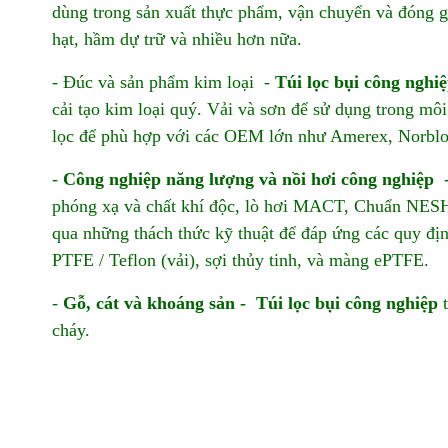
dùng trong sản xuất thực phẩm, vận chuyển và đóng gó
hạt, hầm dự trữ và nhiều hơn nữa.
- Đúc và sản phẩm kim loại -
Túi lọc bụi công nghi
cải tạo kim loại quý. Vải và sơn để sử dụng trong môi
lọc để phù hợp với các OEM lớn như Amerex, Norblo
-
Công nghiệp năng lượng và nồi hơi công nghiệp
-
phóng xạ và chất khí độc, lò hơi MACT, Chuẩn NESHA
qua những thách thức kỹ thuật để đáp ứng các quy đ
PTFE / Teflon (vải), sợi thủy tinh, và màng ePTFE.
-
Gỗ, cát và khoáng sản -
Túi lọc bụi công nghiệp
t
cháy.