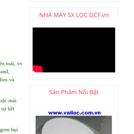
NHÀ MÁY SX LỌC DCF.vn
ền toái, vv
and,
lios và
Sản Phẩm Nổi Bật
hoặc mài
 sự kết
 gom bụi