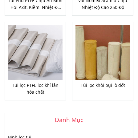
Túi Phủ PTFE Chịu Ăn Mòn
Vải Nomex Aramid Chịu
Hơi Axit, Kiềm, Nhiệt Độ
Nhiệt Độ Cao 250 Độ
Cao
Túi lọc PTFE lọc khí lẫn
Túi lọc khỏi bụi lò đốt
hóa chất
Danh Mục
Bình lọc túi