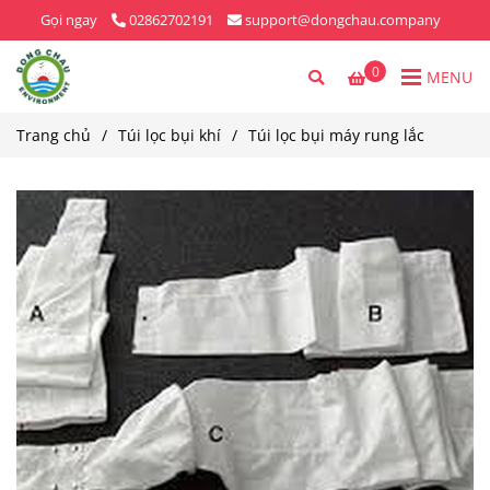
Gọi ngay
02862702191
support@dongchau.company
0
MENU
Trang chủ
/
Túi lọc bụi khí
/
Túi lọc bụi máy rung lắc