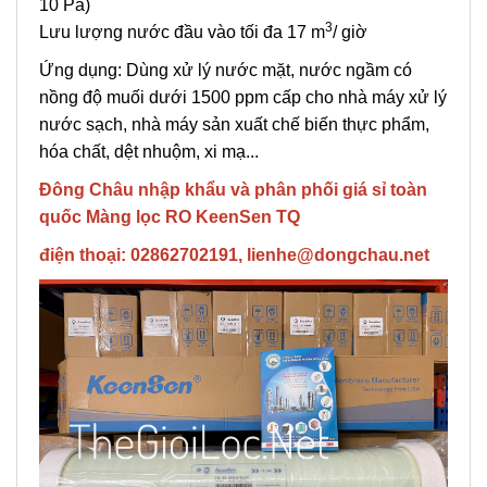
10 Pa)
3
Lưu lượng nước đầu vào tối đa 17 m
/ giờ
Ứng dụng: Dùng xử lý nước mặt, nước ngầm có
nồng độ muối dưới 1500 ppm cấp cho nhà máy xử lý
nước sạch, nhà máy sản xuất chế biến thực phẩm,
hóa chất, dệt nhuộm, xi mạ...
Đông Châu nhập khẩu và phân phối giá sỉ toàn
quốc Màng lọc RO KeenSen TQ
điện thoại: 02862702191, lienhe@dongchau.net