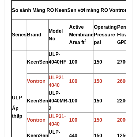
So sánh Màng RO KeenSen với màng RO Vontron, xu
Active
Operating
Permeat
Model
Series
Brand
Membrane
Pressure
Flow
No
2
Area ft
psi
GPD
ULP-
KeenSen
4
0
40HF
100
150
2700
ULP21-
Vontron
100
150
2600
4
0
40
ULP-
ULP
KeenSen
4040M
R
-
100
150
2200
Áp
2
thấp
ULP31-
Vontron
100
150
2000
404
0
U
L
P-
KeenSen
440
150
12500