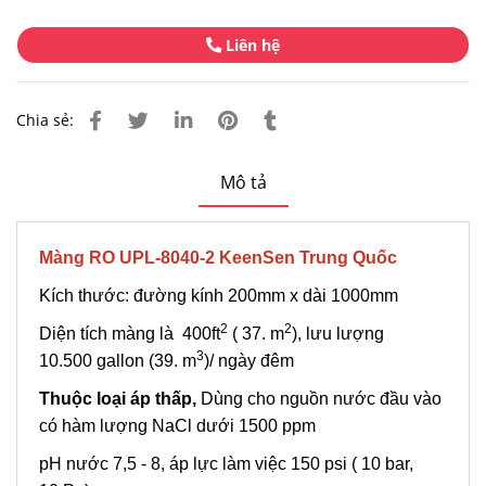
Liên hệ
Chia sẻ:
Mô tả
Màng RO UPL-8040-2 KeenSen Trung Quốc
Kích thước: đường kính 200mm x dài 1000mm
2
2
Diện tích màng là 400ft
( 37. m
), lưu lượng
3
10.500 gallon (39. m
)/ ngày đêm
Thuộc loại áp thấp,
Dùng cho nguồn nước đầu vào
có hàm lượng NaCl dưới 1500 ppm
pH nước 7,5 - 8, áp lực làm việc 150 psi ( 10 bar,