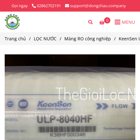
Gọi ngay
02862702191
support@dongchau.company
0
MENU
Trang chủ
/
LỌC NƯỚC
/
Màng RO công nghiệp
/
KeenSen 