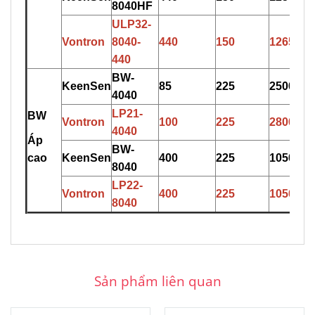
8040HF
ULP
3
2-
Vontron
8040-
440
150
12650
440
BW-
KeenSen
85
225
2500
4040
LP
2
1-
BW
Vontron
10
0
225
2800
4040
Áp
BW-
cao
KeenSen
400
225
10500
8040
L
P
22-
Vontron
400
225
10500
8040
Sản phẩm liên quan