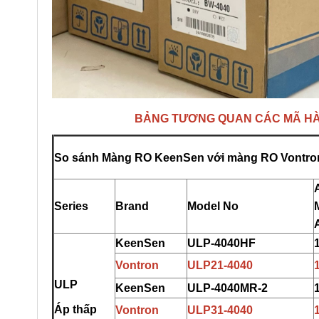
BẢNG TƯƠNG QUAN CÁC MÃ HÀ
So sánh Màng RO KeenSen với màng RO Vontron
Series
Brand
Model No
KeenSen
ULP-4
0
40HF
Vontron
ULP21-4040
ULP
KeenSen
ULP-4040M
R
-2
Áp thấp
Vontron
ULP31-404
0