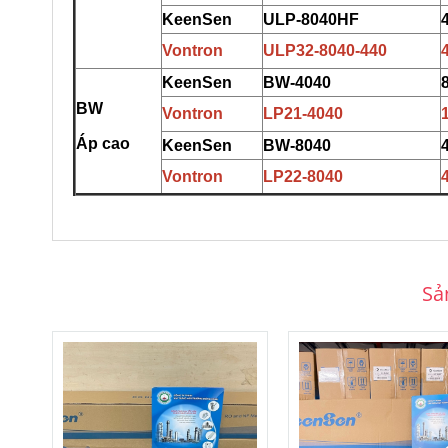
KeenSen
U
L
P-8040HF
Vontron
ULP
3
2-8
0
40-440
KeenSen
BW-4040
BW
Vontron
LP
2
1-4040
Áp cao
KeenSen
BW-8040
Vontron
L
P
22-8040
Sả