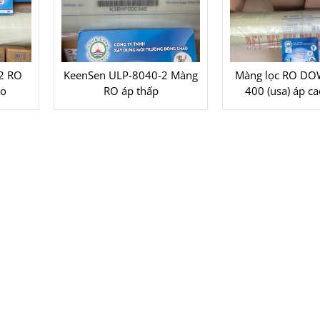
2 RO
KeenSen ULP-8040-2 Màng
Màng lọc RO D
ao
RO áp thấp
400 (usa) áp c