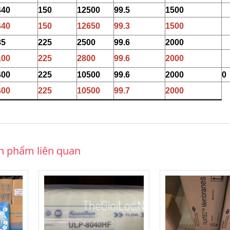
440
150
12500
99.5
1500
440
150
12650
99.3
1500
85
225
2500
99.6
2000
100
225
2800
99.6
2000
400
225
10500
99.6
2000
0
400
225
10500
99.7
2000
n phẩm liên quan