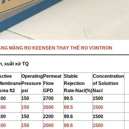
NG MÀNG RO KE
E
NSEN THAY THẾ RO VONTRON
, xuất xứ TQ
Active
Operating
Permeat
Stable
Concentration
Membrane
Pressure
Flow
Rejection
of Solutrion
Area ft2
psi
GPD
Rate-Nacl(%)
Nacl
100
150
2700
99.5
1500
100
150
2600
99
.
5
1500
100
150
2200
99.6
1500
100
150
2000
99.6
1500