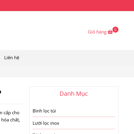
0
Giỏ hàng
Liên hệ
o
Danh Mục
Bình lọc túi
n cấp cho
 hóa chất,
Lưới lọc inox