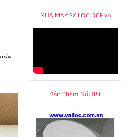
NHÀ MÁY SX LỌC DCF.vn
à máy
Sản Phẩm Nổi Bật