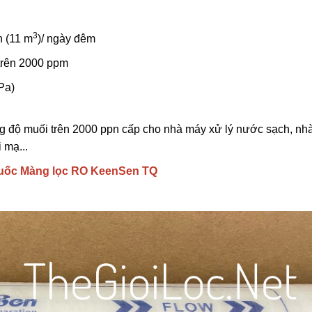
3
n (11 m
)/ ngày đêm
trên 2000 ppm
 Pa)
 độ muối trên 2000 ppn cấp cho nhà máy xử lý nước sạch, nh
 mạ...
 quốc Màng lọc RO KeenSen TQ