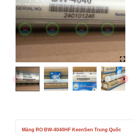
Màng RO BW-4040HF KeenSen Trung Quốc