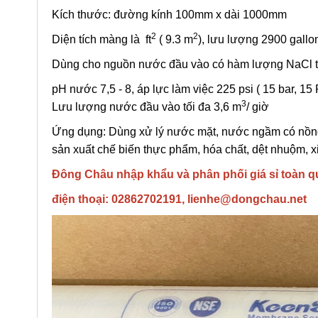
Kích thước: đường kính 100mm x dài 1000mm
2
2
Diện tích màng là ft
( 9.3 m
), lưu lượng 2900 gallo
Dùng cho nguồn nước đầu vào có hàm lượng NaCl 
pH nước 7,5 - 8, áp lực làm việc 225 psi ( 15 bar, 15
3
Lưu lượng nước đầu vào tối đa 3,6 m
/ giờ
Ứng dụng: Dùng xử lý nước mặt, nước ngầm có nồng
sản xuất chế biến thực phẩm, hóa chất, dệt nhuộm, xi
Đông Châu nhập khẩu và phân phối giá sỉ toàn
điện thoại: 02862702191, lienhe@dongchau.net