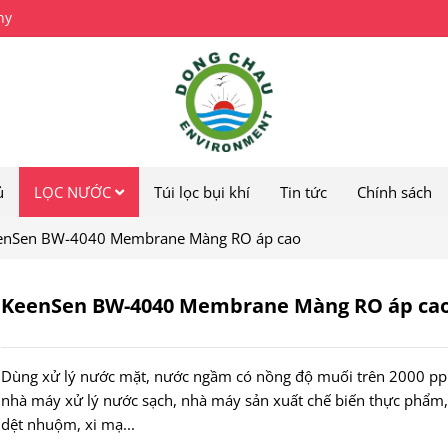
ny
ủ
LỌC NƯỚC
Túi lọc bụi khí
Tin tức
Chính sách
enSen BW-4040 Membrane Màng RO áp cao
KeenSen BW-4040 Membrane Màng RO áp ca
Dùng xử lý nước mặt, nước ngầm có nồng độ muối trên 2000 pp
nhà máy xử lý nước sạch, nhà máy sản xuất chế biến thực phẩm,
dệt nhuộm, xi mạ...