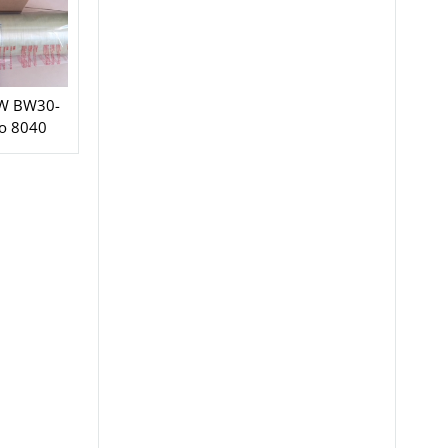
OW BW30-
ao 8040