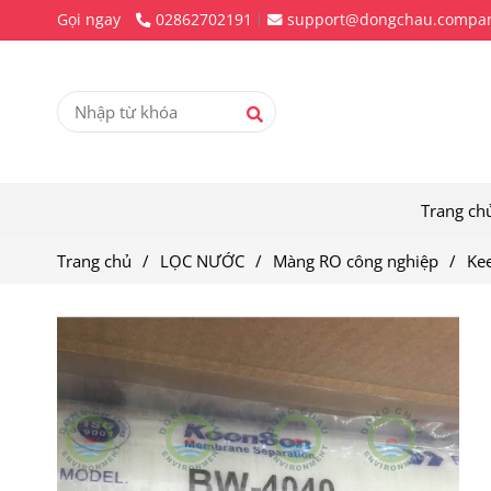
Gọi ngay
02862702191
support@dongchau.compa
Trang ch
Trang chủ
/
LỌC NƯỚC
/
Màng RO công nghiệp
/
Ke